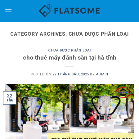
Skip
to
content
CATEGORY ARCHIVES:
CHƯA ĐƯỢC PHÂN LOẠI
CHƯA ĐƯỢC PHÂN LOẠI
cho thuê máy đánh sàn tại hà tĩnh
POSTED ON
22 THÁNG SÁU, 2025
BY
ADMIN
22
Th6