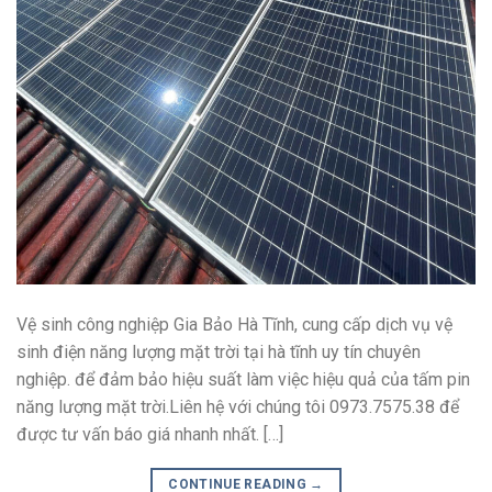
Vệ sinh công nghiệp Gia Bảo Hà Tĩnh, cung cấp dịch vụ vệ
sinh điện năng lượng mặt trời tại hà tĩnh uy tín chuyên
nghiệp. để đảm bảo hiệu suất làm việc hiệu quả của tấm pin
năng lượng mặt trời.Liên hệ với chúng tôi 0973.7575.38 để
được tư vấn báo giá nhanh nhất. […]
CONTINUE READING
→