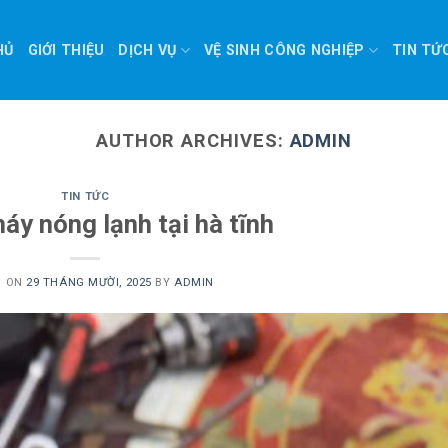
HỦ
GIỚI THIỆU
DỊCH VỤ
VỆ SINH CÔNG NGHIỆP
TIN TỨ
AUTHOR ARCHIVES:
ADMIN
TIN TỨC
áy nóng lạnh tại hà tĩnh
D ON
29 THÁNG MƯỜI, 2025
BY
ADMIN