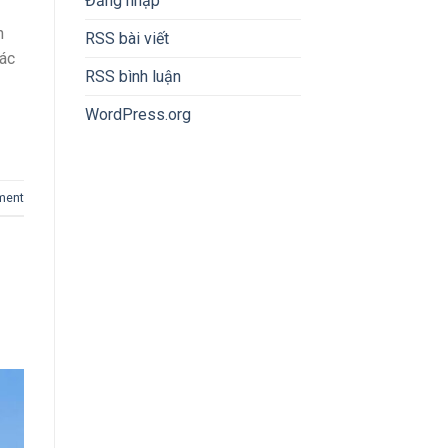
Đăng nhập
h
RSS bài viết
hác
RSS bình luận
WordPress.org
ment