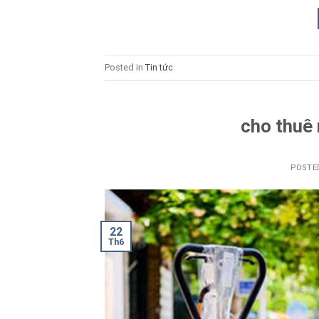
Posted in
Tin tức
cho thuê 
POSTE
22
Th6