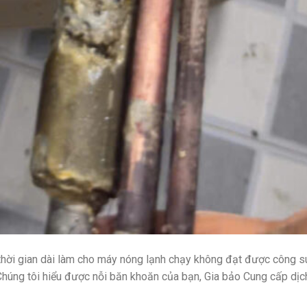
thời gian dài làm cho máy nóng lạnh chạy không đạt được công su
Chúng tôi hiểu được nỗi băn khoăn của bạn, Gia bảo Cung cấp dịc