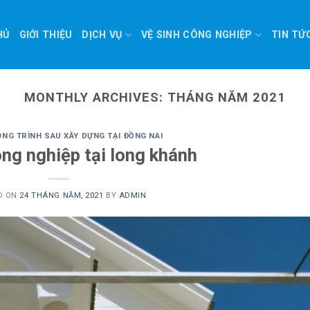
HỦ
GIỚI THIỆU
DỊCH VỤ
VỆ SINH CÔNG NGHIỆP
TIN TỨ
MONTHLY ARCHIVES:
THÁNG NĂM 2021
ÔNG TRÌNH SAU XÂY DỰNG TẠI ĐỒNG NAI
ông nghiệp tại long khánh
D ON
24 THÁNG NĂM, 2021
BY
ADMIN