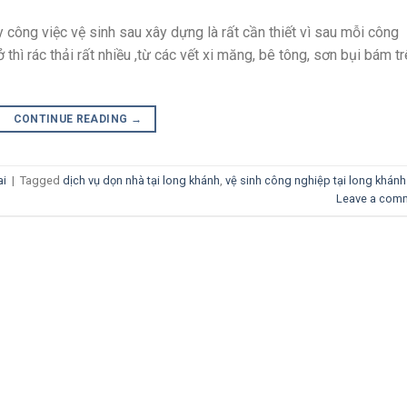
y công việc vệ sinh sau xây dựng là rất cần thiết vì sau mỗi công
hì rác thải rất nhiều ,từ các vết xi măng, bê tông, sơn bụi bám t
CONTINUE READING
→
ai
|
Tagged
dịch vụ dọn nhà tại long khánh
,
vệ sinh công nghiệp tại long khánh
Leave a com